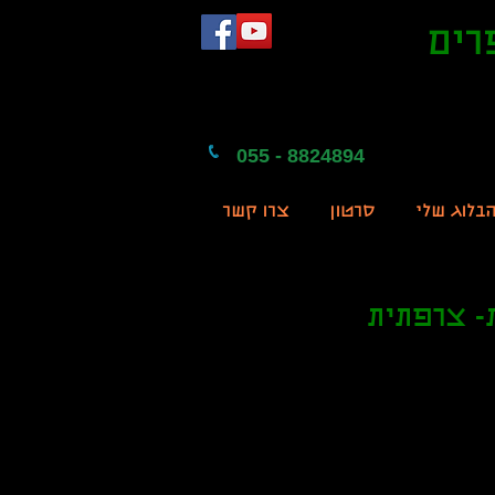
רים
055 - 8824894
בלוג שלי
סרטון
צרו קשר
- צרפתית
350 ש"ח