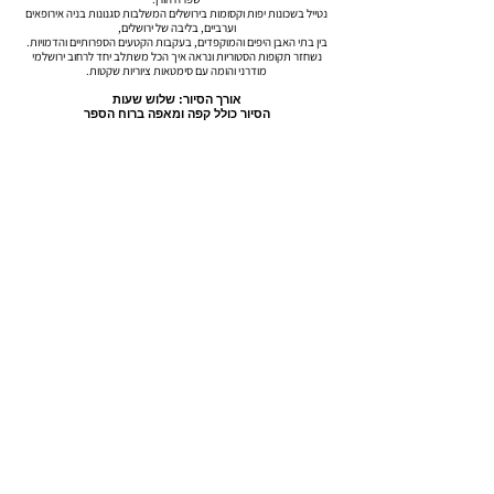
נטייל בשכונות יפות וקסומות בירושלים המשלבות סגנונות בניה אירופאים
וערביים, בליבה של ירושלים,
בין בתי האבן היפים והמוקפדים, בעקבות הקטעים הספרותיים והדמויות.
נשחזר תקופות הסטוריות ונראה איך הכל משתלב יחד לרחוב ירושלמי
מודרני והומה עם סימטאות ציוריות שקטות.
אורך הסיור: שלוש שעות
הסיור כולל קפה ומאפה ברוח הספר