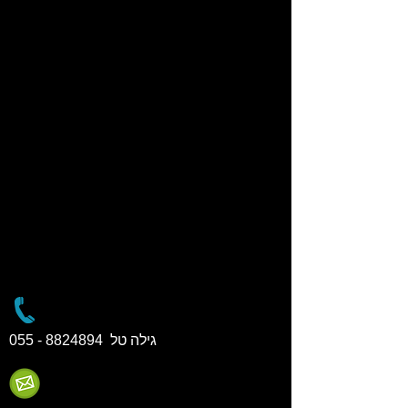
גילה טל
055 - 8824894