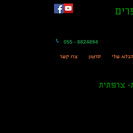
רים
055 - 8824894
בלוג שלי
סרטון
צרו קשר
- צרפתית
350 ש"ח