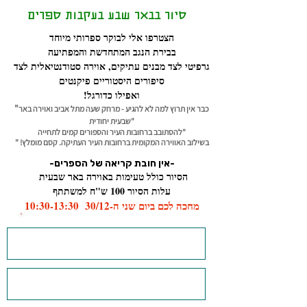
סיור בבאר שבע בעקבות ספרים
הצטרפו אלי לבוקר ספרותי מיוחד
בבירת הנגב המתחדשת והמפתיעה
גרפיטי לצד מבנים עתיקים, אוירה סטודנטיאלית לצד
סיפורים היסטוריים פיקנטים
ואפילו כדורגל!
"
כ
בר אין תרוץ למה לא להגיע - מרחק שעה מתל אביב ואוירה באר
שבעית יחודית"​
"להסתובב ברחובות העיר והספורים קמים לתחייה
בשילוב האווירה המקומית ברחובות העיר העתיקה. קסם מומלץ! "
-אין חובת קריאה של הספרים-
הסיור כולל טעימות באוירה באר שבעית
עלות הסיור 100 ש"ח למשתתף
מחכה לכם ביום שני ה-30/12 10:30-13:30
למידע והצטרפות השאר/י פרטים