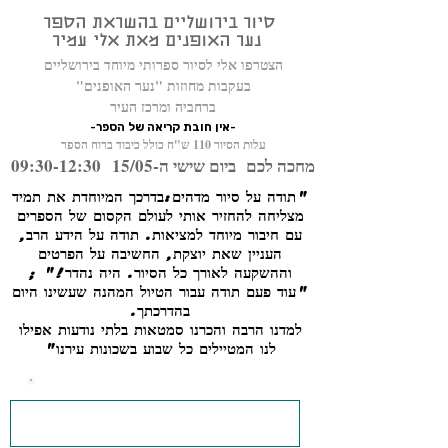
סיור בירושליים בהשראת הספר
נער האופנים מאת אלי עמיר
הצטרפו אלי לסיור ספרותי מיוחד בירושליים
בעקבות מחוזות "נער האופנים"
ברחביה ומרכז העיר
-אין חובת קריאה של הספר-
עלות הסיור 110 ש"ח כולל כיבוד ברוח הספר
מחכה לכם ביום שישי ה-15/05
09:30-12:30
"תודה על סיור מדהים:
בדרכך המיוחדת את תמיד
מצליחה להחזיר אותי לעולם הקסום של הספרים
עם חיבור מיוחד למציאות. תודה על הידע הרב,
העניין שאת יוצקת, החשיבה על הפרטים
וההשקעה לאורך כל הסיור. היה נהדר!" ;
"עוד פעם תודה עבור הטיול המהנה שעשינו היום
בהדרכתך.
למדנו הרבה והכרנו סמטאות בלתי נודעות אפילו
לנו המטיילים כל שבוע בשכונות עירנו"
למידע והצטרפות השאר/י פרטים