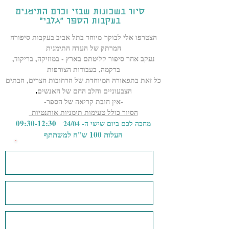
סיור בשכונות שבזי וכרם התימנים
בעקבות הספר "גלבי"
הצטרפו אלי ל
בוקר
מיוחד בתל אביב בעקבות סיפורה
המרתק של העדה התימנית
נעקב אחר סיפור קליטתם בארץ - במוזיקה, בריקוד,
ברקמה, בעבודות הצורפות
כל זאת בתפאורה המיוחדת של הרחובות הצרים, הבתים
הצבעוניים והלב החם של האנשים
.
-אין חובת קריאה של הספר-
הסיור כולל טעימות תימניות אותנטיות
09:30-12:30
מחכה לכם ביום שישי ה- 24/04
העלות 100 ש"ח למשתתף
למידע והצטרפות השאר/י פרטים