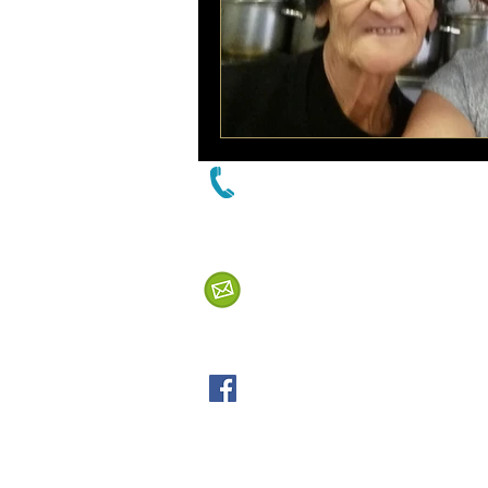
055 - 8824894 גילה טל
gilatal307@gmail.com
facebook.com/mililmmetaylot